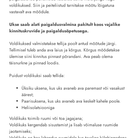
voldikuksed. Siin ja peiteliistud tarnitakse mõõtu lõigatuna
vastavalt ava mõõdule.
Ukse saab alati paigaldusvalmina pakitult koos vajalike
kinnituskruvide ja paigaldusõpetusega.
Voldikuksed valmistatakse tellija poolt antud mõõtude järgi.
Tellimisel tuleb anda ava laius ja kõrgus. Kõrgus mõõdetakse
ülemise siini kinnitus pinnast põrandani. Ava peab olema
täisnurkne ja pinnad loodis.
Puidust voldikuksi saab tellida:
Üksiku uksena, kus uks avaneb ava paremast või vasakust
äärest;
Paarisuksena, kus uks avaneb ava keskelt kahele poole.
Heliisolatsiooniga
Voldikuks toimib ruumi või toa jagajana;
Voldikuks kergendab sisustamist ja lisab võimaluse ruumide
jaotamiseks;
Voldikuks on hea lahendus ruumidele kus tavaline külghingedega