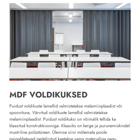
MDF VOLDIKUKSED
Puidust voldikuste lamellid valmistatakse melamiinplaadist või
spoonituna. Värvitud voldikuste lamellid valmistatakse
melamiinplaadist. Puidust voldikuksi on võimalik tellida ka
klaasitud konstruktsiooniga. Klaasiks on kerge ja purunemiskindel
mustriline polüstüreen. Ülemise siini mõlemale poole
paigaldatavad peiteliistud kaetakse sama materjaliga nagu