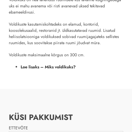
uks ei mahu avanema või risti avanevad uksed tekitavad
ebameeldivusi.
Voldikuste kasutamiskohtadeks on elamud, kontorid,
koosolekusaalid, restoranid jt. üldkasutatavad ruumid. Lisatud
heliisolatsiooniga
voldikuksed sobivad ruumijagajateks sellistes
ruumides, kus soovitakse piirata ruumi jõudvat müra.
Voldikuste maksimaalne kõrgus on 300 cm.
Loe lisaks – Miks voldikuks?
KÜSI PAKKUMIST
ETTEVÕTE