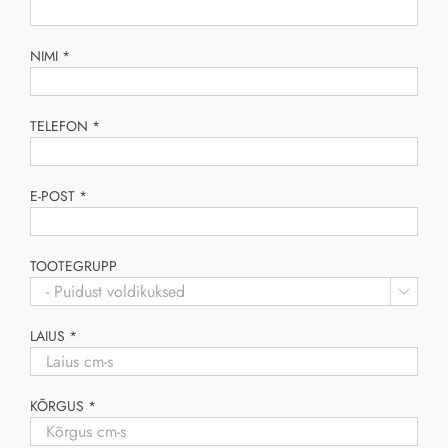
NIMI *
TELEFON *
E-POST *
TOOTEGRUPP

LAIUS *
KÕRGUS *