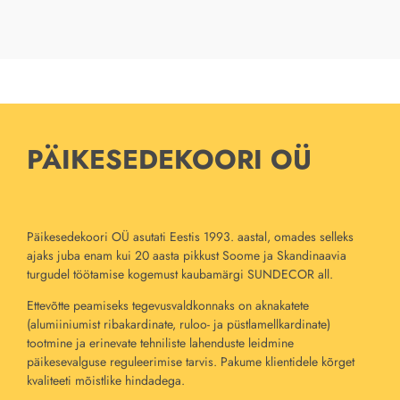
PÄIKESEDEKOORI OÜ
Päikesedekoori OÜ asutati Eestis 1993. aastal, omades selleks
ajaks juba enam kui 20 aasta pikkust Soome ja Skandinaavia
turgudel töötamise kogemust kaubamärgi SUNDECOR all.
Ettevõtte peamiseks tegevusvaldkonnaks on aknakatete
(alumiiniumist ribakardinate, ruloo- ja püstlamellkardinate)
tootmine ja erinevate tehniliste lahenduste leidmine
päikesevalguse reguleerimise tarvis. Pakume klientidele kõrget
kvaliteeti mõistlike hindadega.